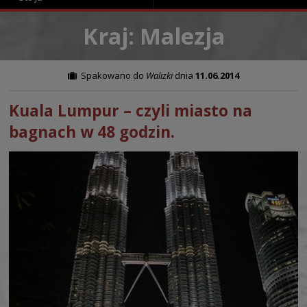
Kraj: Malezja
Spakowano do
Walizki
dnia
11.06.2014
Kuala Lumpur – czyli miasto na
bagnach w 48 godzin.