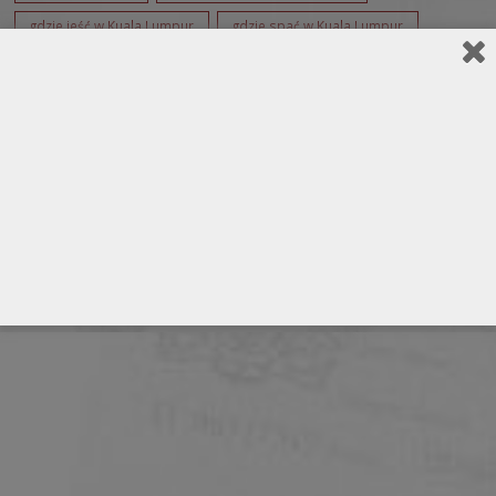
gdzie jeść w Kuala Lumpur
gdzie spać w Kuala Lumpur
Jaskinie Batu
KLIA
KLIA Expres
KLIA Transit
Kuala Lumpur
Malezja
Menara
nocny targ w Kuala Lumpur
Orang Asli
Orintal Inn
park ptaków w Kuala Lumpur
Pasar Seni
Petronas
Petronas Twin Towers
Plac Merdeka
samemu do Malezji
Sentral
Sepnag
stolica Malezji
Swiss Inn
Tune
Tune hotel
Tunku Abdul Razak
zwiedzanie Kuala Lumpur