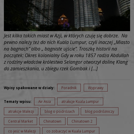
Jest kilka takich miast w Azji, w których czuję się dobrze. Na
pewno należy też do nich Kuala Lumpur, czyli inaczej „Miasto
na bagnach” albo „ bagniste ujście”. Troszkę historii na
początek: Okres kolonialny Gdy w roku 1857 radża Abdullah
z rodziny władców królestwa Selangor otworzył dolinę Klang
do zamieszkania, u zbiegu rzek Gombak i […]
Wpisy spakowane w działy:
Poradnik
Wyprawy
Tematy wpisu:
Air Asia
atrakcje Kuala Lumpur
atrakcje Malezji
blog o podróżach
blog podróżniczy
Central Market
Chinatown
Chinatown 2
co jeść w Malezji
co zobaczyć w Kuala Lumpur