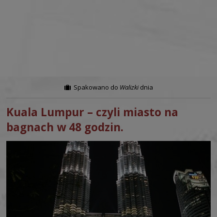
Spakowano do
Walizki
dnia
Kuala Lumpur – czyli miasto na
bagnach w 48 godzin.