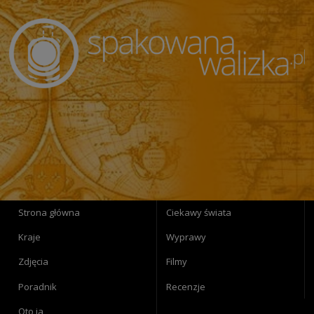
Strona główna
Ciekawy świata
Kraje
Wyprawy
Zdjęcia
Filmy
Poradnik
Recenzje
Oto ja