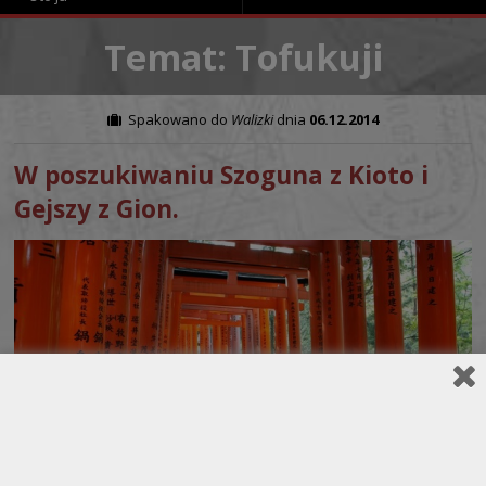
Temat: Tofukuji
Spakowano do
Walizki
dnia
06.12.2014
W poszukiwaniu Szoguna z Kioto i
Gejszy z Gion.