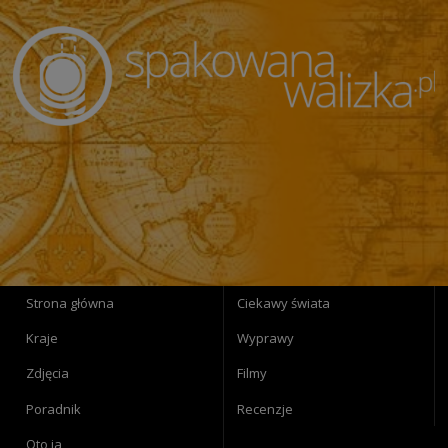
Strona główna
Ciekawy świata
Kraje
Wyprawy
Zdjęcia
Filmy
Poradnik
Recenzje
Oto ja