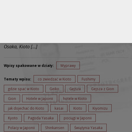
W poszukiwaniu Szoguna z Kioto i Gejszy z Gion. W trakcie
zwiedzania Japonii nie mogliśmy pominąć Kioto, jednak w
planie przemieszczania się po „Kraju kwitnących wiśni”
popełniłem drobny błąd, najpierw zaplanowaliśmy Kioto, a
dopiero potem Osakę. Nie wziąłem pod uwagę, iż pociągi z
Hiroszimy jeżdżą do Osaki, a nie Kioto – zresztą miasta
Osaka, Kioto […]
Wpisy spakowane w działy:
Wyprawy
Tematy wpisu:
co zwiedzać w Kioto
Fushimy
gdzie spać w Kioto
Geiko
Gejsza
Gejsza z Gion
Gion
Hotele w Japonii
hotele w Kioto
jak dojechać do Kioto
kasai
Kioto
Kiyomizu
Kyoto
Pagoda Yasaka
pociągi w Japonii
Polacy w Japonii
Shinkansen
Świątynia Yasaka