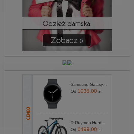
Samsung Galaxy Watch8 SM‑L330ND 44mm Grafitowy
1038,00
Od
zł
R-Raymon HardRay E 5.0 Niebieski Czarny 27,5 2022
6499,00
Od
zł