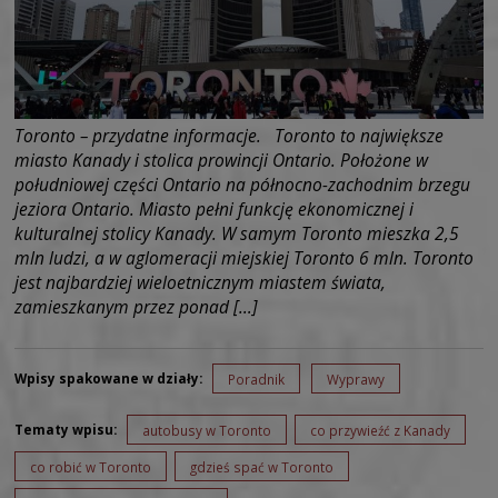
Toronto – przydatne informacje. Toronto to największe
miasto Kanady i stolica prowincji Ontario. Położone w
południowej części Ontario na północno-zachodnim brzegu
jeziora Ontario. Miasto pełni funkcję ekonomicznej i
kulturalnej stolicy Kanady. W samym Toronto mieszka 2,5
mln ludzi, a w aglomeracji miejskiej Toronto 6 mln. Toronto
jest najbardziej wieloetnicznym miastem świata,
zamieszkanym przez ponad […]
Wpisy spakowane w działy:
Poradnik
Wyprawy
Tematy wpisu:
autobusy w Toronto
co przywieźć z Kanady
co robić w Toronto
gdzieś spać w Toronto