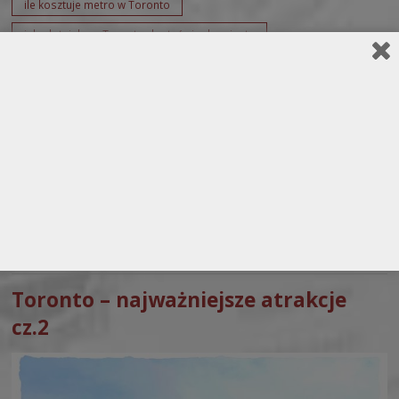
ile kosztuje metro w Toronto
jak z lotniska w Toronto dostać się do miasta
jak zwiedzać Toronto
Kolej w Kandzie
metro w Toronto
pamiątki z Kanady
Toronto przydatne informacje
tramwaje w Toronto
Spakowano do
Walizki
dnia
24.01.2018
Toronto – najważniejsze atrakcje
cz.2