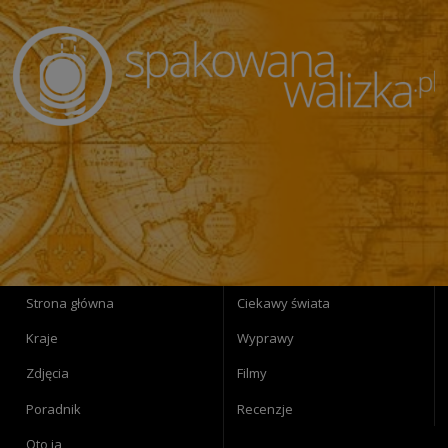
Strona główna
Ciekawy świata
Kraje
Wyprawy
Zdjęcia
Filmy
Poradnik
Recenzje
Oto ja