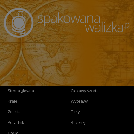
Strona główna
Ciekawy świata
Kraje
Wyprawy
Zdjęcia
Filmy
Poradnik
Recenzje
Oto ja