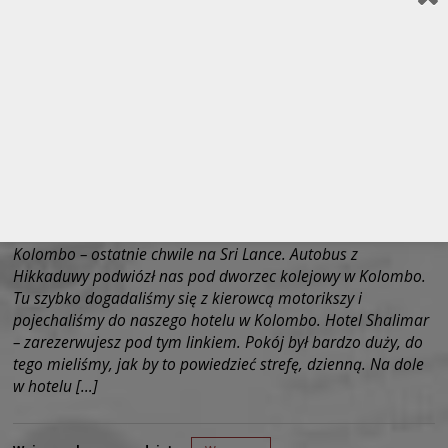
Kolombo – ostatnie chwile na Sri Lance. Autobus z
Hikkaduwy podwiózł nas pod dworzec kolejowy w Kolombo.
Tu szybko dogadaliśmy się z kierowcą motorikszy i
pojechaliśmy do naszego hotelu w Kolombo. Hotel Shalimar
– zarezerwujesz pod tym linkiem. Pokój był bardzo duży, do
tego mieliśmy, jak by to powiedzieć strefę, dzienną. Na dole
w hotelu […]