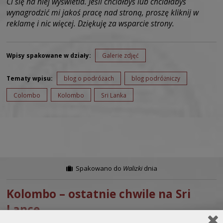
Ci się na niej wyświetla. Jeśli chciałbyś lub chciałabyś
wynagrodzić mi jakoś pracę nad stroną, proszę kliknij w
reklamę i nic więcej. Dziękuję za wsparcie strony.
Wpisy spakowane w działy:
Galerie zdjęć
Tematy wpisu:
blog o podróżach
blog podróżniczy
Colombo
Kolombo
Sri Lanka
Spakowano do
Walizki
dnia
Kolombo – ostatnie chwile na Sri
Lance.