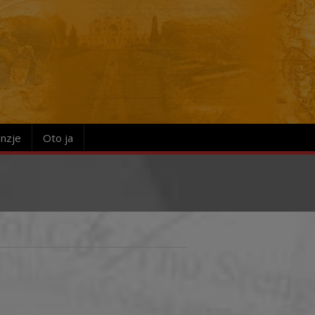
nzje
Oto ja