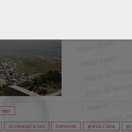
 zdjęć
co zobaczyć w Syrii
Damaszek
granica z Syrią
ję