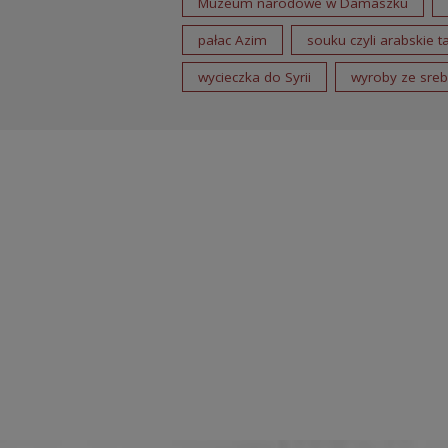
Muzeum narodowe w Damaszku
pałac Azim
souku czyli arabskie 
wycieczka do Syrii
wyroby ze srebr