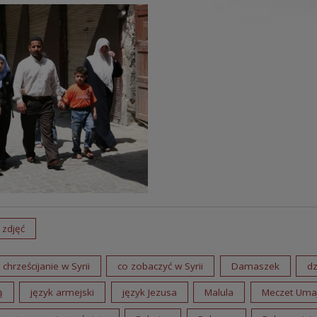
 zdjęć
chrześcijanie w Syrii
co zobaczyć w Syrii
Damaszek
dz
ą
język armejski
język Jezusa
Malula
Meczet Uma