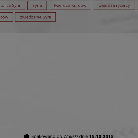
stolica Syrii
Syria
twierdza Kurdów
twierdza rycerzy
wców
zwiedzanie Syrii
Spakowano do
Walizki
dnia
15.10.2015