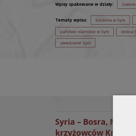
Wpisy spakowane w działy:
Galerie
Tematy wpisu:
biżuteria w Syrii
państwo islamskie w Syrii
stolica S
zwiedzanie Syrii
Syria – Bosra, Malul
krzyżowców Krak des