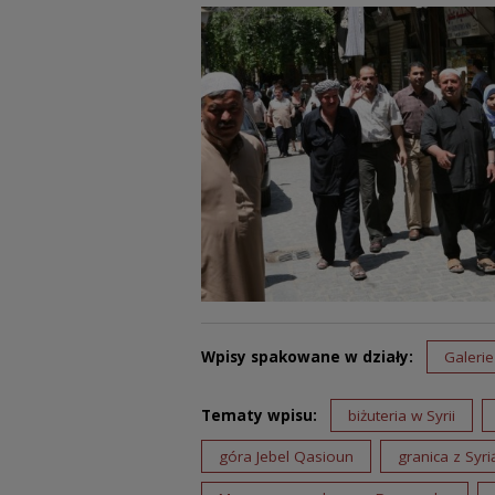
Wpisy spakowane w działy:
Galerie
Tematy wpisu:
biżuteria w Syrii
góra Jebel Qasioun
granica z Syri