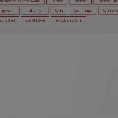
nastarsze miasto świata
Palmira
Palmyra
Palmyra isis
targowiska
stolica Syrii
Syria
Syria mapa
Syria wo
a w Syrii
zabytki Syrii
zwiedzanie Syrii