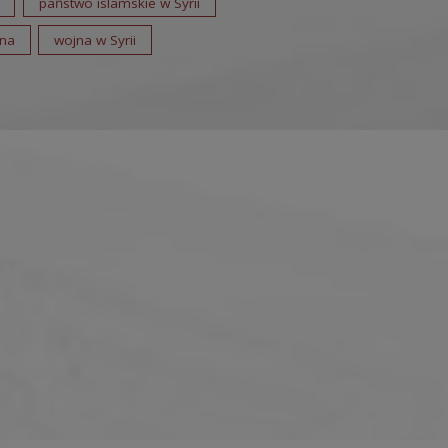
państwo islamskie w Syrii
jna
wojna w Syrii