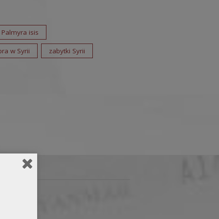
Palmyra isis
ra w Syrii
zabytki Syrii