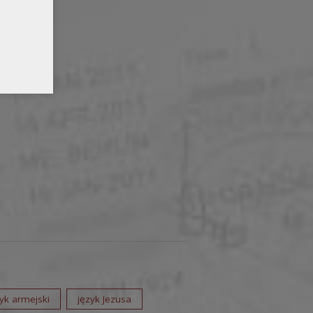
zyk armejski
język Jezusa