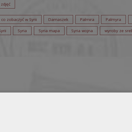
 zdjęć
co zobaczyć w Syrii
Damaszek
Palmira
Palmyra
yrii
Syria
Syria mapa
Syria wojna
wyroby ze sreb
Spakowano do
Walizki
dnia
a i zamek
 Chevaliers na