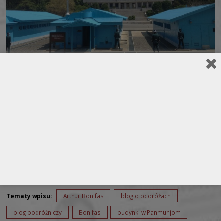
Po dwóch stronach świata. Strefa zdemilitaryzowana Korea
Południowa/Korea Północna. DMZ. Panmunjom. Będąc w
Korei Północnej, odwiedziliśmy strefę zdemilitaryzowaną w
Panmunjom. Naturalnym wydawało nam się, że będąc w
Seulu spróbujemy odwiedzić to samo, miejsce ale od strony
południa. Zaraz po zarezerwowaniu u Lynette pokoju,
napisałem do niej maila, czy nie będzie problemu z
zorganizowaniem takiej wycieczki. […]
Wpisy spakowane w działy:
Wyprawy
Tematy wpisu:
Arthur Bonifas
blog o podróżach
blog podróżniczy
Bonifas
budynki w Panmunjom