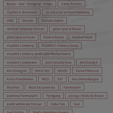
Busan - Seul - Pjongjang - Sinuiju
Camp Bonifas
Charles H. Bonesteel
co zobaczyć w Korei Północnej
DMZ
Dorsan
Dorsan station
dworzec kolejowy Dorsan
gdzie spać w Busan
gdzie spać w Pusan
hotel w Busan
hotel w Pusan
incydent z siekierą
incydent z siekierą Korea
incydent z siekierą strefa zdemilitaryzowana
incydent z siekierami
Joint Security Area
Kim Dzong Il
Kim Dzong Un
Kim Ir Sen
kimchi
Korea Północna
Korea Południowa
KRLD
KXT
linia demarkacyjna
MacArtur
Most bez powrotu
Panmunjom
pawilony Panmunjom
Pjongjang
pociąg z Seulu do Busan
punkt widokowy Dorsan
rzeka Yalu
Seul
Seul Station
Strefa zdemilitaryzowana