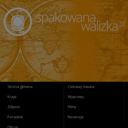
Strona główna
Ciekawy świata
Kraje
Wyprawy
Zdjęcia
Filmy
Poradnik
Recenzje
Oto ja