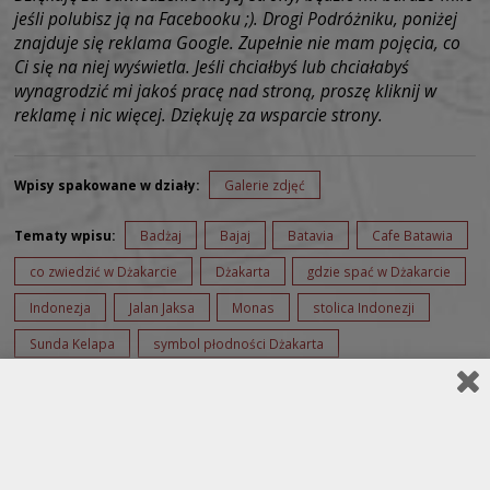
jeśli polubisz ją na Facebooku ;). Drogi Podróżniku, poniżej
znajduje się reklama Google. Zupełnie nie mam pojęcia, co
Ci się na niej wyświetla. Jeśli chciałbyś lub chciałabyś
wynagrodzić mi jakoś pracę nad stroną, proszę kliknij w
reklamę i nic więcej. Dziękuję za wsparcie strony.
Wpisy spakowane w działy:
Galerie zdjęć
Tematy wpisu:
Badżaj
Bajaj
Batavia
Cafe Batawia
co zwiedzić w Dżakarcie
Dżakarta
gdzie spać w Dżakarcie
Indonezja
Jalan Jaksa
Monas
stolica Indonezji
Sunda Kelapa
symbol płodności Dżakarta
Taman mini Dżakarta
wycieczka do Indonezji
zwiedzanie Dżakarty