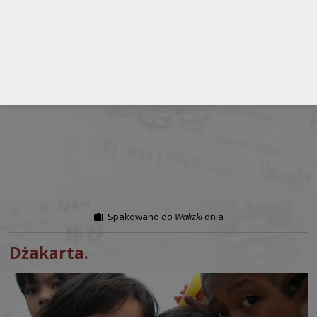
Spakowano do
Walizki
dnia
Dżakarta.