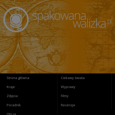
Strona główna
Ciekawy świata
Kraje
Wyprawy
Zdjęcia
Filmy
Poradnik
Recenzje
Oto ja