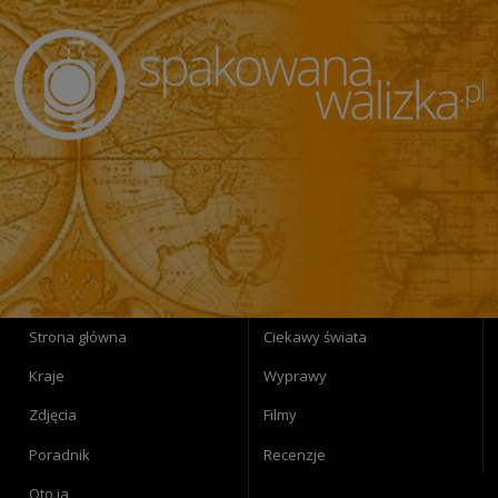
Strona główna
Ciekawy świata
Kraje
Wyprawy
Zdjęcia
Filmy
Poradnik
Recenzje
Oto ja