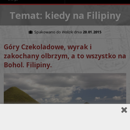
Temat: kiedy na Filipiny
Spakowano do
Walizki
dnia
20.01.2015
Góry Czekoladowe, wyrak i
zakochany olbrzym, a to wszystko na
Bohol. Filipiny.