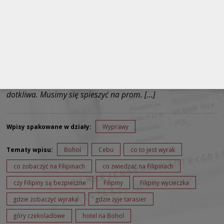
Góry Czekoladowe, wyrak i zakochany olbrzym, a to
wszystko na Bohol. Filipiny. Podobno olbrzym po stracie
ukochanej dziewczyny, płakał całymi dniami, a spadające na
ziemie jego łzy zamieniały się w góry i pagórki, dzisiaj
nazywane Górami Czekoladowymi. Wczorajsza impreza
troszkę się przeciągnęła i pobudka o 6:00 rano jest bardzo
dotkliwa. Musimy się spieszyć na prom. […]
Wpisy spakowane w działy:
Wyprawy
Tematy wpisu:
Bohol
Cebu
co to jest wyrak
co zobaczyć na Filipinach
co zwiedzać na Filipinach
czy Filipiny są bezpieczne
Filipiny
Filipiny wycieczka
gdzie zobaczyć wyraka
gdzie żyje tarasier
góry czekoladowe
hotel na Bohol