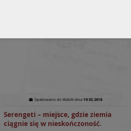
Spakowano do
Walizki
dnia
19.03.2018
Serengeti – miejsce, gdzie ziemia
ciągnie się w nieskończoność.