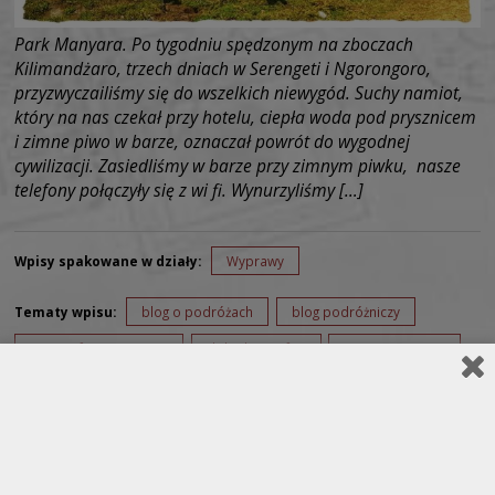
Park Manyara. Po tygodniu spędzonym na zboczach
Kilimandżaro, trzech dniach w Serengeti i Ngorongoro,
przyzwyczailiśmy się do wszelkich niewygód. Suchy namiot,
który na nas czekał przy hotelu, ciepła woda pod prysznicem
i zimne piwo w barze, oznaczał powrót do wygodnej
cywilizacji. Zasiedliśmy w barze przy zimnym piwku, nasze
telefony połączyły się z wi fi. Wynurzyliśmy […]
Wpisy spakowane w działy:
Wyprawy
Tematy wpisu:
blog o podróżach
blog podróżniczy
cena safari w Tanzanii
dokąd na safari
jezioro Manyara
Manyara
Park Manyara
parki narodowe w Tanzanii
safari w Tanzanii
safari w Tanzanii koszt
z Arushy na safari