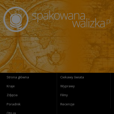
Strona główna
Ciekawy świata
Kraje
Wyprawy
Zdjęcia
Filmy
Poradnik
Recenzje
Oto ja