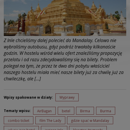
Z Inle chcieliśmy dalej polecieć do Mandalay. Celowo nie
wybraliśmy autobusu, gdyż podróż trwałaby kilkanaście
godzin. W hostelu wśród wielu ofert znaleźliśmy propozycję
przelotu i od razu zdecydowaliśmy się na bilety. Problem
polegał na tym, że przez te dwa dni pobytu właściciel
naszego hostelu miała mieć nasze bilety już za chwilę już za
chwileczkę, ale […]
Wpisy spakowane w działy:
Wyprawy
Tematy wpisu:
AirBagan
betel
Birma
Burma
combo ticket
film The Lady
gdzie spać w Mandalay
jak się żuje betel
jezioro Inle
klasztor Atumashi