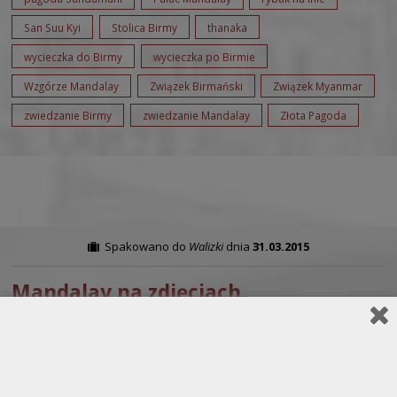
San Suu Kyi
Stolica Birmy
thanaka
wycieczka do Birmy
wycieczka po Birmie
Wzgórze Mandalay
Związek Birmański
Związek Myanmar
zwiedzanie Birmy
zwiedzanie Mandalay
Złota Pagoda
Spakowano do
Walizki
dnia
31.03.2015
Mandalay na zdjęciach.