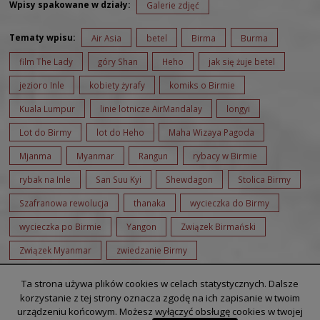
Wpisy spakowane w działy:
Galerie zdjęć
Tematy wpisu:
Air Asia
betel
Birma
Burma
film The Lady
góry Shan
Heho
jak się żuje betel
jezioro Inle
kobiety żyrafy
komiks o Birmie
Kuala Lumpur
linie lotnicze AirMandalay
longyi
Lot do Birmy
lot do Heho
Maha Wizaya Pagoda
Mjanma
Myanmar
Rangun
rybacy w Birmie
rybak na Inle
San Suu Kyi
Shewdagon
Stolica Birmy
Szafranowa rewolucja
thanaka
wycieczka do Birmy
wycieczka po Birmie
Yangon
Związek Birmański
Związek Myanmar
zwiedzanie Birmy
Ta strona używa plików cookies w celach statystycznych. Dalsze
korzystanie z tej strony oznacza zgodę na ich zapisanie w twoim
1
2
Następne »
urządzeniu końcowym. Możesz wyłączyć obsługę cookies w twojej