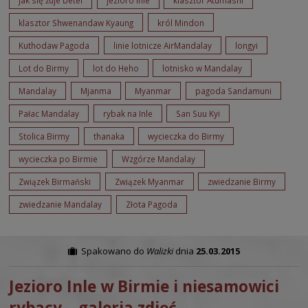
klasztor Shwenandaw Kyaung
król Mindon
Kuthodaw Pagoda
linie lotnicze AirMandalay
longyi
Lot do Birmy
lot do Heho
lotnisko w Mandalay
Mandalay
Mjanma
Myanmar
pagoda Sandamuni
Pałac Mandalay
rybak na Inle
San Suu Kyi
Stolica Birmy
thanaka
wycieczka do Birmy
wycieczka po Birmie
Wzgórze Mandalay
Związek Birmański
Związek Myanmar
zwiedzanie Birmy
zwiedzanie Mandalay
Złota Pagoda
Spakowano do
Walizki
dnia
25.03.2015
Jezioro Inle w Birmie i niesamowici
rybacy – galeria zdjęć.