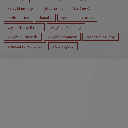
Pałac Mandalay
rybak na Inle
San Suu Kyi
Stolica Birmy
thanaka
wycieczka do Birmy
wycieczka po Birmie
Wzgórze Mandalay
Związek Birmański
Związek Myanmar
zwiedzanie Birmy
zwiedzanie Mandalay
Złota Pagoda