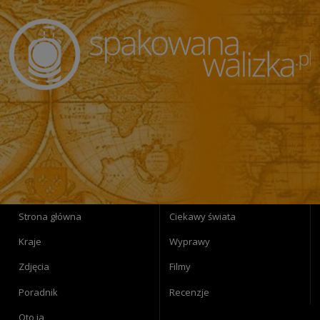
Strona główna
Ciekawy świata
Kraje
Wyprawy
Zdjęcia
Filmy
Poradnik
Recenzje
Oto ja