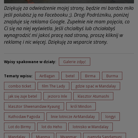
Dziękuję za odwiedzenie mojej strony, będzie mi bardzo miło
jeśli polubisz ją na Facebooku ;). Drogi Podróżniku, poniżej
znajduje się reklama Google. Zupełnie nie mam pojęcia, co
Ci się na niej wyświetla. Jeśli chciałbyś lub chciałabyś
wynagrodzić mi jakoś pracę nad stroną, proszę kliknij w
reklamę i nic więcej. Dziękuję za wsparcie strony.
Wpisy spakowane w działy:
Galerie zdjęć
Tematy wpisu:
AirBagan
betel
Birma
Burma
combo ticket
film The Lady
gdzie spać w Mandalay
jak się żuje betel
jezioro Inle
klasztor Atumashi
klasztor Shwenandaw Kyaung
król Mindon
Kuthodaw Pagoda
linie lotnicze AirMandalay
longyi
Lot do Birmy
lot do Heho
lotnisko w Mandalay
Mandalay
Mjanma
Myanmar
pagoda Sandamuni