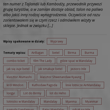
ten numer z Tajlandii lub Kambodży, przewodnik przywozi
grupę turystów, a w zamian dostaje obiad, talon na paliwo
albo jakiś inny rodzaj wynagrodzenia. Oczywiście od razu
zorientowałem się w czym rzecz i odmówiłem wizyty w
sklepie. Jednak w związku […]
Wpisy spakowane w działy:
Wyprawy
Tematy wpisu:
AirBagan
betel
Birma
Burma
combo ticket
film The Lady
gdzie spać w Mandalay
jak się żuje betel
jak smakuje betel
jezioro Inle
klasztor Atumashi
klasztor Shwenandaw Kyaung
król Mindon
Kuthodaw Pagoda
linie lotnicze AirMandalay
longyi
Lot do Birmy
lot do Heho
lotnisko w Mandalay
Mandalay
Mjanma
Myanmar
pagoda Sandamuni
Pałac Mandalay
rybak na Inle