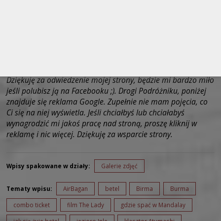
Dziękuję za odwiedzenie mojej strony, będzie mi bardzo miło
jeśli polubisz ją na Facebooku ;). Drogi Podróżniku, poniżej
znajduje się reklama Google. Zupełnie nie mam pojęcia, co
Ci się na niej wyświetla. Jeśli chciałbyś lub chciałabyś
wynagrodzić mi jakoś pracę nad stroną, proszę kliknij w
reklamę i nic więcej. Dziękuję za wsparcie strony.
Wpisy spakowane w działy:
Galerie zdjęć
Tematy wpisu:
AirBagan
betel
Birma
Burma
combo ticket
film The Lady
gdzie spać w Mandalay