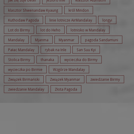
jak się żuje betel
jezioro Inle
klasztor Atumashi
klasztor Shwenandaw Kyaung
król Mindon
Kuthodaw Pagoda
linie lotnicze AirMandalay
longyi
Lot do Birmy
lot do Heho
lotnisko w Mandalay
Mandalay
Mjanma
Myanmar
pagoda Sandamuni
Pałac Mandalay
rybak na Inle
San Suu Kyi
Stolica Birmy
thanaka
wycieczka do Birmy
wycieczka po Birmie
Wzgórze Mandalay
Związek Birmański
Związek Myanmar
zwiedzanie Birmy
zwiedzanie Mandalay
Złota Pagoda