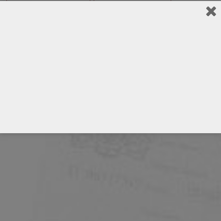
świątynia Dhammayangyi
świątynia Gu Byauk Gyi
świątynia Thatbyinnyu
thanaka
wycieczka do Birmy
wycieczka po Birmie
Wzgórze Mandalay
Związek Birmański
Związek Myanmar
zwiedzanie Birmy
zwiedzanie Pagan