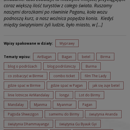
coraz większą ilość turystów z całego świata. Ruszamy
naszymi dorożkami po równinie Paganu, koła wozu
podnoszą kurz, a nasz woźnica popędza konia. Kiedyś
między świątyniami żyli ludzie, było miasto, w […]
Wpisy spakowane w działy:
Wyprawy
Tematy wpisu:
AirBagan
Bagan
betel
Birma
blog o podróżach
blog podróżniczy
Burma
co zobaczyć w Birmie
combo ticket
film The Lady
gdzie spać w Birmie
gdzie spać w Pagan
jak się żuje betel
linie lotnicze AirMandalay
longyi
Lot do Birmy
Mandalay
Mjanma
Myanmar
Pagan
Pagoda Shwezigon
samemu do Birmy
świątynia Ananda
świątynia Dhammayangyi
świątynia Gu Byauk Gyi