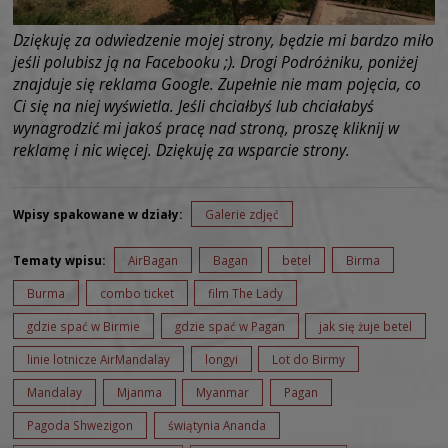
Dziękuję za odwiedzenie mojej strony, będzie mi bardzo miło
jeśli polubisz ją na Facebooku ;). Drogi Podróżniku, poniżej
znajduje się reklama Google. Zupełnie nie mam pojęcia, co
Ci się na niej wyświetla. Jeśli chciałbyś lub chciałabyś
wynagrodzić mi jakoś pracę nad stroną, proszę kliknij w
reklamę i nic więcej. Dziękuję za wsparcie strony.
Wpisy spakowane w działy:
Galerie zdjęć
Tematy wpisu:
AirBagan
Bagan
betel
Birma
Burma
combo ticket
film The Lady
gdzie spać w Birmie
gdzie spać w Pagan
jak się żuje betel
linie lotnicze AirMandalay
longyi
Lot do Birmy
Mandalay
Mjanma
Myanmar
Pagan
Pagoda Shwezigon
świątynia Ananda