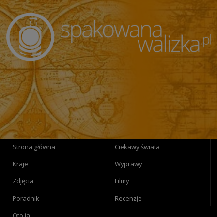
Strona główna
Ciekawy świata
Kraje
Wyprawy
Zdjęcia
Filmy
Poradnik
Recenzje
Oto ja