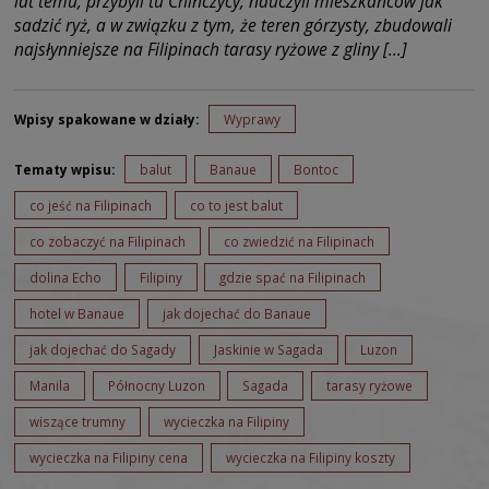
lat temu, przybyli tu Chińczycy, nauczyli mieszkańców jak
sadzić ryż, a w związku z tym, że teren górzysty, zbudowali
najsłynniejsze na Filipinach tarasy ryżowe z gliny […]
Wpisy spakowane w działy:
Wyprawy
Tematy wpisu:
balut
Banaue
Bontoc
co jeść na Filipinach
co to jest balut
co zobaczyć na Filipinach
co zwiedzić na Filipinach
dolina Echo
Filipiny
gdzie spać na Filipinach
hotel w Banaue
jak dojechać do Banaue
jak dojechać do Sagady
Jaskinie w Sagada
Luzon
Manila
Północny Luzon
Sagada
tarasy ryżowe
wiszące trumny
wycieczka na Filipiny
wycieczka na Filipiny cena
wycieczka na Filipiny koszty