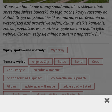
W naszym hotelu nie mamy śniadania, ale w sklepie obok
sprzedają świeże bułeczki, do tego trochę kawy i ruszamy do
Batad. Droga do „siodła” jest koszmarna, w porównaniu do
wczorajszej dziś prawdziwe safari, dziury, wielkie kamienie,
znowu przepaście, w zasadzie w ogóle nie ma asfaltu tylko
wyboje. Czasem, żeby się minąć z autem z naprzeciw […]
Wpisy spakowane w działy:
Wyprawy
Tematy wpisu:
Angeles City
Batad
Bohol
Cebu
Cebu Pacyfic
co robić w Banaue
co zobaczyć na Filipinach
co zwiedzić na Filipinach
Filipiny
gdzie spać w Banaue
gdzie spać w Batad
hotel w Banue
jak zwiedzić Batad na Filipinach
lotnisko w Clark Filipiny
Manila
tarasy ryżowe
tarasy ryżowe w Batad
wycieczka na Filipiny