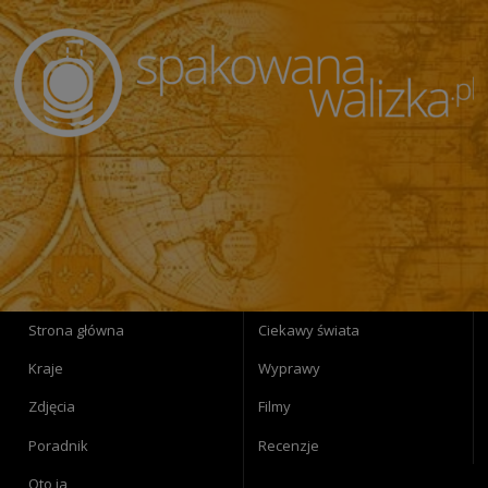
Strona główna
Ciekawy świata
Kraje
Wyprawy
Zdjęcia
Filmy
Poradnik
Recenzje
Oto ja