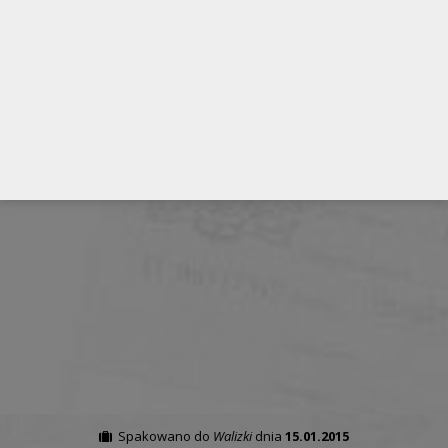
wycieczka na Filipiny cena
wycieczka na Filipiny koszty
wypożyczenie auta na Filipinach
z Banaue do Batad
Spakowano do
Walizki
dnia
15.01.2015