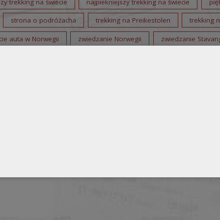
zy trekking na świecie
najpiekniejszy trekking na świecie
pię
strona o podróżacha
trekking na Preikestolen
trekking 
ie auta w Norwegii
zwiedzanie Norwegii
zwiedzanie Stavan