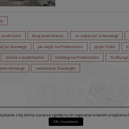
wy
o podróżach
blog podróżniczy
co zobaczyć w Norwegii
ać po Norwegii
jak wejść na Preikestolen
język Trolla
l
strona o podróżacha
trekking na Preikestolen
Trolltunga
anie Norwegii
zwiedzanie Stavanger
rzystanie z tej strony oznacza zgodę na ich zapisanie w twoim urządzeni
OK, rozumiem.
© 2014-2026 Piotr Jendruś
| Wykonanie:
SPS