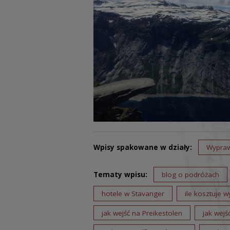
Wpisy spakowane w działy:
Wypra
Tematy wpisu:
blog o podróżach
hotele w Stavanger
ile kosztuje 
jak wejść na Preikestolen
jak wejś