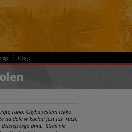
nzje
Oto ja
tolen
piątą rano. Chyba jestem lekko
e na dole w kuchni jest już ruch.
 dzisiejszego dnia. Stres nie