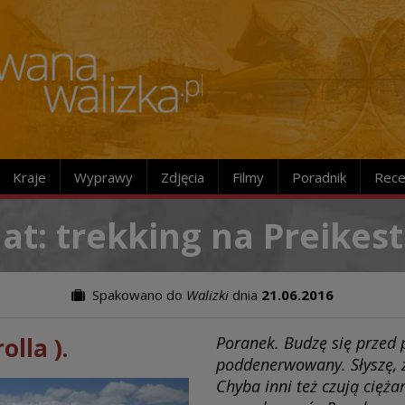
Kraje
Wyprawy
Zdjęcia
Filmy
Poradnik
Rece
t: trekking na Preikes
Spakowano do
Walizki
dnia
21.06.2016
olla ).
Poranek. Budzę się przed 
poddenerwowany. Słyszę, ż
Chyba inni też czują ciężar