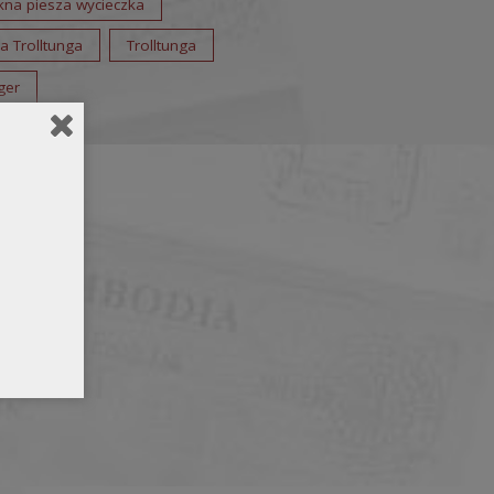
kna piesza wycieczka
na Trolltunga
Trolltunga
ger