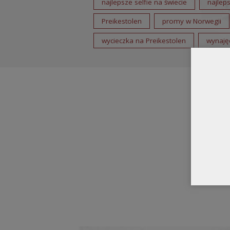
najlepsze selfie na świecie
najleps
Preikestolen
promy w Norwegii
wycieczka na Preikestolen
wynajęc