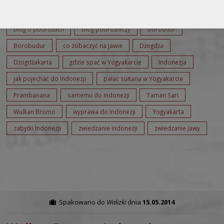
atrakcje w Dżogdżakarcie
atrakcje w Yogyakarcie
batik
blog o podróżach
blog podróżniczy
Borbudur
Borobudur
co zobaczyć na Jawie
Dżogdża
Dżogdżakarta
gdzie spać w Yogyakarcie
Indonezja
jak pojechać do Indonezji
pałac sułtana w Yogyakarcie
Prambanana
samemu do Indonezji
Taman Sari
Wulkan Bromo
wyprawa do Indonezji
Yogyakarta
zabytki Indonezji
zwiedzanie Indonezji
zwiedzanie Jawy
Spakowano do
Walizki
dnia
15.05.2014