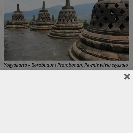
Yogyakarta – Borobudur i Prambanan. Pewnie wielu słyszało
o wypadku indonezyjskiej Air Asia na wysokości Jawy. Do dziś
nie mogę uwierzyć, że te największe niskokosztowe linie
świata, mogła spotkać taka tragedia. My kilka lat wcześniej
też lataliśmy po Jawie właśnie Air Asia, jedną z tras był lot z
Dżakarty do Yogyakarty. Ufni w jakość usług […]
Wpisy spakowane w działy:
Wyprawy
Tematy wpisu:
Air Asia loty
atrakcje na Jawie