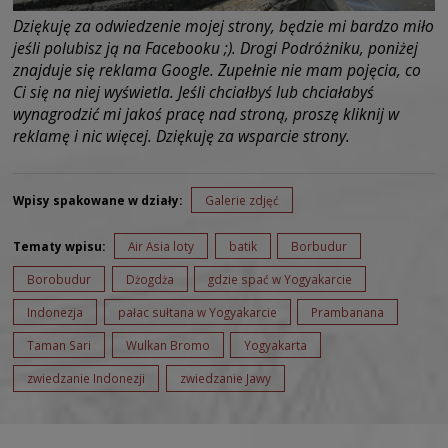
Dziękuję za odwiedzenie mojej strony, będzie mi bardzo miło
jeśli polubisz ją na Facebooku ;). Drogi Podróżniku, poniżej
znajduje się reklama Google. Zupełnie nie mam pojęcia, co
Ci się na niej wyświetla. Jeśli chciałbyś lub chciałabyś
wynagrodzić mi jakoś pracę nad stroną, proszę kliknij w
reklamę i nic więcej. Dziękuję za wsparcie strony.
Wpisy spakowane w działy:
Galerie zdjęć
Tematy wpisu:
Air Asia loty
batik
Borbudur
Borobudur
Dżogdża
gdzie spać w Yogyakarcie
Indonezja
pałac sułtana w Yogyakarcie
Prambanana
Taman Sari
Wulkan Bromo
Yogyakarta
zwiedzanie Indonezji
zwiedzanie Jawy