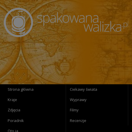
Strona główna
Ciekawy świata
Kraje
Wyprawy
Zdjęcia
Filmy
Poradnik
Recenzje
Oto ja