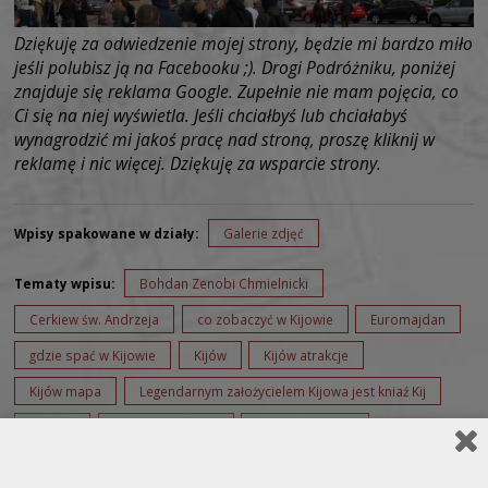
Dziękuję za odwiedzenie mojej strony, będzie mi bardzo miło
jeśli polubisz ją na Facebooku ;). Drogi Podróżniku, poniżej
znajduje się reklama Google. Zupełnie nie mam pojęcia, co
Ci się na niej wyświetla. Jeśli chciałbyś lub chciałabyś
wynagrodzić mi jakoś pracę nad stroną, proszę kliknij w
reklamę i nic więcej. Dziękuję za wsparcie strony.
Wpisy spakowane w działy:
Galerie zdjęć
Tematy wpisu:
Bohdan Zenobi Chmielnicki
Cerkiew św. Andrzeja
co zobaczyć w Kijowie
Euromajdan
gdzie spać w Kijowie
Kijów
Kijów atrakcje
Kijów mapa
Legendarnym założycielem Kijowa jest kniaź Kij
Majdan
Majdan w Kijowie
metro w Kijowie
Monaster św. Michała Archanioła o Złotych Kopułach