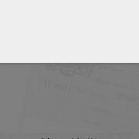
pomnik Bohdana Chmielnickiego
stacja Arsenalna
stolica Ukrainy
Ukraina
wycieczka do Kijowa
zwiedzanie Kijowa
Ławra Peczarska