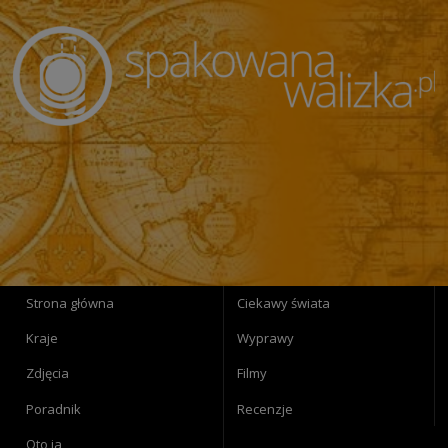
Strona główna
Ciekawy świata
Kraje
Wyprawy
Zdjęcia
Filmy
Poradnik
Recenzje
Oto ja