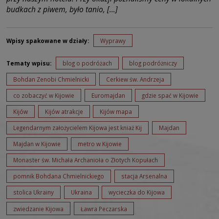
budkach z piwem, było tanio, […]
Wpisy spakowane w działy:
Wyprawy
Tematy wpisu:
blog o podróżach
blog podróżniczy
Bohdan Zenobi Chmielnicki
Cerkiew św. Andrzeja
co zobaczyć w Kijowie
Euromajdan
gdzie spać w Kijowie
Kijów
Kijów atrakcje
Kijów mapa
Legendarnym założycielem Kijowa jest kniaź Kij
Majdan
Majdan w Kijowie
metro w Kijowie
Monaster św. Michała Archanioła o Złotych Kopułach
pomnik Bohdana Chmielnickiego
stacja Arsenalna
stolica Ukrainy
Ukraina
wycieczka do Kijowa
zwiedzanie Kijowa
Ławra Peczarska