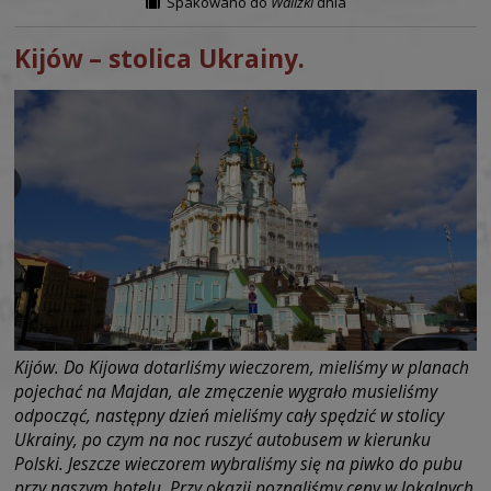
Spakowano do
Walizki
dnia
Kijów – stolica Ukrainy.
Kijów. Do Kijowa dotarliśmy wieczorem, mieliśmy w planach
pojechać na Majdan, ale zmęczenie wygrało musieliśmy
odpocząć, następny dzień mieliśmy cały spędzić w stolicy
Ukrainy, po czym na noc ruszyć autobusem w kierunku
Polski. Jeszcze wieczorem wybraliśmy się na piwko do pubu
przy naszym hotelu. Przy okazji poznaliśmy ceny w lokalnych