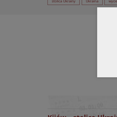
stolica Ukrainy
Ukraina
wyci