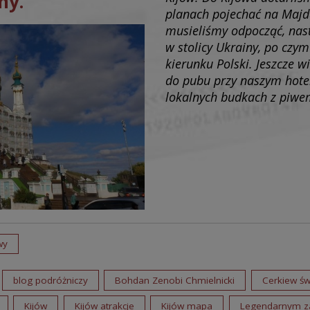
ny.
planach pojechać na Majd
musieliśmy odpocząć, nast
w stolicy Ukrainy, po czy
kierunku Polski. Jeszcze 
do pubu przy naszym hotel
lokalnych budkach z piwem
wy
blog podróżniczy
Bohdan Zenobi Chmielnicki
Cerkiew św
Kijów
Kijów atrakcje
Kijów mapa
Legendarnym zał