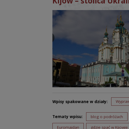
Kijów – stolica Ukrai
Wpisy spakowane w działy:
Wypra
Tematy wpisu:
blog o podróżach
Euromajdan
gdzie spać w Kijowie