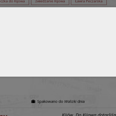
eczka do Kijowa
zwiedzanie Kijowa
Ławra Peczarska
Spakowano do
Walizki
dnia
Kijów. Do Kijowa dotarli