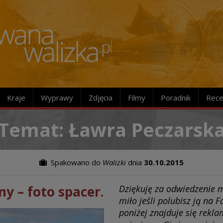
Kraje
Wyprawy
Zdjęcia
Filmy
Poradnik
Rece
Temat: Ławra Peczarsk
Spakowano do
Walizki
dnia
30.10.2015
ny – foto spacer.
Dziękuję za odwiedzenie m
miło jeśli polubisz ją na 
poniżej znajduje się rekl