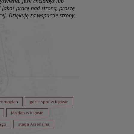
yświetla. Jeśli chciałbyś lub
 jakoś pracę nad stroną, proszę
cej. Dziękuję za wsparcie strony.
romajdan
gdzie spać w Kijowie
Majdan w Kijowie
ego
stacja Arsenalna