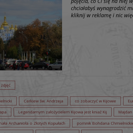
pojęcia, co Ci się na niej w
chciałabyś wynagrodzić mi
kliknij w reklamę i nic wię
 zdjęć
lnicki
Cerkiew św. Andrzeja
co zobaczyć w Kijowie
Eu
apa
Legendarnym założycielem Kijowa jest kniaź Kij
Majdan
hała Archanioła o Złotych Kopułach
pomnik Bohdana Chmielnicki