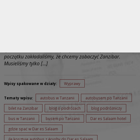
Arusha – Dar es Salaam. Kiedy wróciliśmy z safari do Arushy
ustąpiło z nas to lekkie napięcie, które towarzyszyło nam od
początku naszej wyprawy. Zdobyliśmy szczyt Kilimandżaro.
Przeżyliśmy spotkanie z lwami w Serengeti i nie daliśmy się
zjeść hienom. Przed nami już tylko czas na wypoczynek. Od
początku zakładaliśmy, że chcemy zobaczyć Zanzibar.
Musieliśmy tylko […]
Wpisy spakowane w działy:
Wyprawy
Tematy wpisu:
autobus w Tanzanii
autobusem po Tanzanii
bilet na Zanzibar
blog o podróżach
blog podróżniczy
bus w Tanzanii
busem po Tanzanii
Dar es Salaam hotel
gdzie spać w Dar es Salaam
ile kosztuje autobus z Arushy do Dar es Salaam