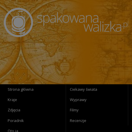
Strona główna
Ciekawy świata
Kraje
Wyprawy
Zdjęcia
Filmy
Poradnik
Recenzje
Oto ja