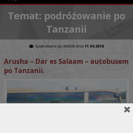
Temat: podróżowanie po
Tanzanii
Spakowano do
Walizki
dnia
11.04.2018
Arusha – Dar es Salaam – autobusem
po Tanzanii.