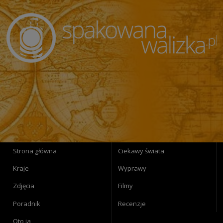
Strona główna
Ciekawy świata
Kraje
Wyprawy
Zdjęcia
Filmy
Poradnik
Recenzje
Oto ja