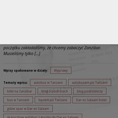
Arusha – Dar es Salaam. Kiedy wróciliśmy z safari do Arushy
ustąpiło z nas to lekkie napięcie, które towarzyszyło nam od
początku naszej wyprawy. Zdobyliśmy szczyt Kilimandżaro.
Przeżyliśmy spotkanie z lwami w Serengeti i nie daliśmy się
zjeść hienom. Przed nami już tylko czas na wypoczynek. Od
początku zakładaliśmy, że chcemy zobaczyć Zanzibar.
Musieliśmy tylko […]
Wpisy spakowane w działy:
Wyprawy
Tematy wpisu:
autobus w Tanzanii
autobusem po Tanzanii
bilet na Zanzibar
blog o podróżach
blog podróżniczy
bus w Tanzanii
busem po Tanzanii
Dar es Salaam hotel
gdzie spać w Dar es Salaam
ile kosztuje autobus z Arushy do Dar es Salaam