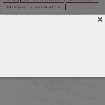
ile kosztuje wypożyczenie auta na Azorach
jak dostać sie do centrum
jak dostać się na Azory
jaka jest pogoda na Azorach
komunikacja miejska na Azorach
kuchnia portugalska
likiery z Azorów
piwa na Azorach
Pogoda na Azorach
pogoda w Ponta Delegada
pomiątki z Azorów
Sao Miquel
wypożyczenie auta na Azorach
zakupy na Azorach
zwiedzanie Azorów
zwiedzanie Ponta Delegada
zwiedzanie Portugalii