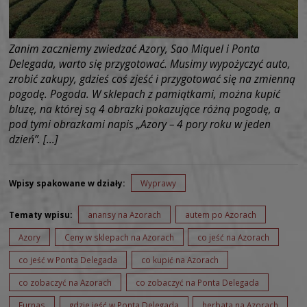
Zanim zaczniemy zwiedzać Azory, Sao Miquel i Ponta
Delegada, warto się przygotować. Musimy wypożyczyć auto,
zrobić zakupy, gdzieś coś zjeść i przygotować się na zmienną
pogodę. Pogoda. W sklepach z pamiątkami, można kupić
bluzę, na której są 4 obrazki pokazujące różną pogodę, a
pod tymi obrazkami napis „Azory – 4 pory roku w jeden
dzień”. […]
Wpisy spakowane w działy:
Wyprawy
Tematy wpisu:
anansy na Azorach
autem po Azorach
Azory
Ceny w sklepach na Azorach
co jeść na Azorach
co jeść w Ponta Delegada
co kupić na Azorach
co zobaczyć na Azorach
co zobaczyć na Ponta Delegada
Furnas
gdzie jeść w Ponta Delegada
herbata na Azorach