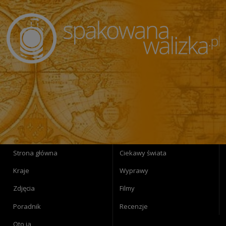
Strona główna
Ciekawy świata
Kraje
Wyprawy
Zdjęcia
Filmy
Poradnik
Recenzje
Oto ja