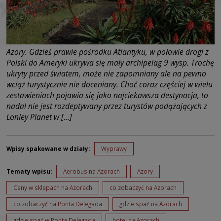
Azory. Gdzieś prawie pośrodku Atlantyku, w połowie drogi z
Polski do Ameryki ukrywa się mały archipelag 9 wysp. Trochę
ukryty przed światem, może nie zapomniany ale na pewno
wciąż turystycznie nie doceniany. Choć coraz częściej w wielu
zestawieniach pojawia się jako najciekawsza destynacja, to
nadal nie jest rozdeptywany przez turystów podążających z
Lonley Planet w […]
Wpisy spakowane w działy:
Wyprawy
Tematy wpisu:
Aerobus na Azorach
Azory
Ceny w sklepach na Azorach
co zobaczyć na Azorach
co zobaczyć na Ponta Delegada
gdzie spać na Azorach
gdzie spać w Ponta Delegada
hotel na Azorach