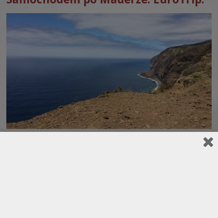
Samochodem po Maderze. Przed wyjazdem na Maderę wiele
osób polecało nam, aby wypożyczyć samochód i pojeździć
po wyspie. Nie chcieliśmy wynajmować auta na cały tydzień,
a ewentualnie na jeden lub dwa dni. W samym Funchal jest
sporo wypożyczalni i na pewno znajdziecie coś dla siebie, a
jeśli zdecydujecie się wynająć auto już na lotnisku, tu […]