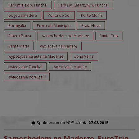
Park miejski w Funchal
Park św. Katarzyny w Funchal
pogoda Madera
Ponta do Sol
Porto Moniz
Portugalia
Praca do Municipio
Praia Nova
Ribera Brava
samochodem po Maderze
Santa Cruz
Santa Maria
wycieczka na Maderę
wypozyczenia auta na Maderze
Zona Velha
zwiedzanie Funchal
zwiedzanie Madery
zwiedzanie Portugalii
Spakowano do
Walizki
dnia
27.08.2015
Samochodem po Maderze. EuroTrip.