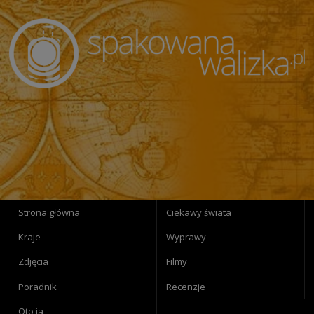
Strona główna
Ciekawy świata
Kraje
Wyprawy
Zdjęcia
Filmy
Poradnik
Recenzje
Oto ja