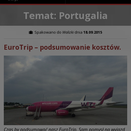
Temat: Portugalia
Spakowano do
Walizki
dnia
18.09.2015
EuroTrip – podsumowanie kosztów.
Czas by podsumować nasz EuroTrip. Sam pomysł na wyjazd