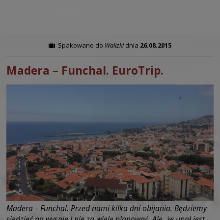
Spakowano do
Walizki
dnia
26.08.2015
Madera – Funchal. EuroTrip.
Madera – Funchal. Przed nami kilka dni obijania. Będziemy
siedzieć na wyspie i nie za wiele planować. Ale, że upał jest