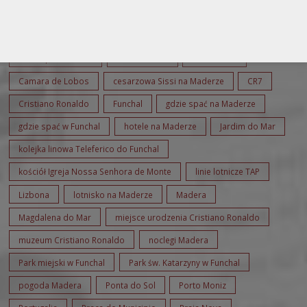
Wpisy spakowane w działy:
Wyprawy
Tematy wpisu:
Aerobus Madeira
Aerobus Madera
autem po Maderze
bolo do caco
Cabo Girao
Camara de Lobos
cesarzowa Sissi na Maderze
CR7
Cristiano Ronaldo
Funchal
gdzie spać na Maderze
gdzie spać w Funchal
hotele na Maderze
Jardim do Mar
kolejka linowa Teleferico do Funchal
kościół Igreja Nossa Senhora de Monte
linie lotnicze TAP
Lizbona
lotnisko na Maderze
Madera
Magdalena do Mar
miejsce urodzenia Cristiano Ronaldo
muzeum Cristiano Ronaldo
noclegi Madera
Park miejski w Funchal
Park św. Katarzyny w Funchal
pogoda Madera
Ponta do Sol
Porto Moniz