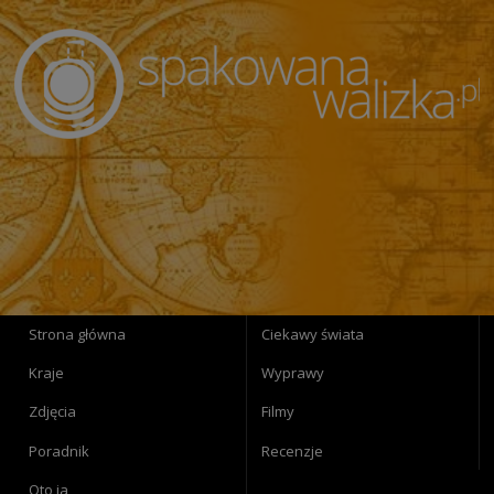
Strona główna
Ciekawy świata
Kraje
Wyprawy
Zdjęcia
Filmy
Poradnik
Recenzje
Oto ja