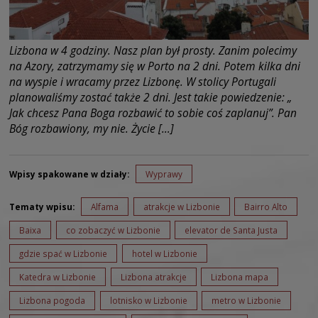
Lizbona w 4 godziny. Nasz plan był prosty. Zanim polecimy
na Azory, zatrzymamy się w Porto na 2 dni. Potem kilka dni
na wyspie i wracamy przez Lizbonę. W stolicy Portugali
planowaliśmy zostać także 2 dni. Jest takie powiedzenie: „
Jak chcesz Pana Boga rozbawić to sobie coś zaplanuj”. Pan
Bóg rozbawiony, my nie. Życie […]
Wpisy spakowane w działy:
Wyprawy
Tematy wpisu:
Alfama
atrakcje w Lizbonie
Bairro Alto
Baixa
co zobaczyć w Lizbonie
elevator de Santa Justa
gdzie spać w Lizbonie
hotel w Lizbonie
Katedra w Lizbonie
Lizbona atrakcje
Lizbona mapa
Lizbona pogoda
lotnisko w Lizbonie
metro w Lizbonie