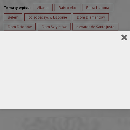
Tematy wpisu:
Alfama
Bairro Alto
Baixa Lizbona
Belem
co zobaczyć w Lizbonie
Dom Diamentów
Dom Dziobów
Dom Sztyletów
elevator de Santa Justa
falujący plac Lizbona
gdzie spać w Lizbonie
Lizbona
lotnisko w Lizbonie
metro w Lizbonie
Padros dos Descobrimentos
plac Pałacowy
Plac Targowy
Pomnik Odkrywców
port Restelo
Portugalia
Praca do Comercio
Praca dos Restauradores
Rossio
rzeka Tag
stolica Portugali
TAP air
Torre de Belem
z Bergamo do Lizbony
zwiedzanie Lizbony