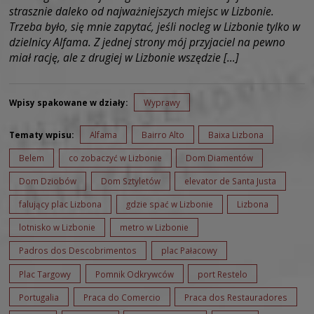
strasznie daleko od najważniejszych miejsc w Lizbonie.
Trzeba było, się mnie zapytać, jeśli nocleg w Lizbonie tylko w
dzielnicy Alfama. Z jednej strony mój przyjaciel na pewno
miał rację, ale z drugiej w Lizbonie wszędzie […]
Wpisy spakowane w działy:
Wyprawy
Tematy wpisu:
Alfama
Bairro Alto
Baixa Lizbona
Belem
co zobaczyć w Lizbonie
Dom Diamentów
Dom Dziobów
Dom Sztyletów
elevator de Santa Justa
falujący plac Lizbona
gdzie spać w Lizbonie
Lizbona
lotnisko w Lizbonie
metro w Lizbonie
Padros dos Descobrimentos
plac Pałacowy
Plac Targowy
Pomnik Odkrywców
port Restelo
Portugalia
Praca do Comercio
Praca dos Restauradores