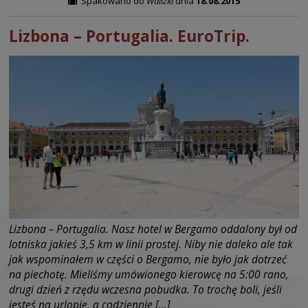
Spakowano do
Walizki
dnia
18.08.2015
Lizbona – Portugalia. EuroTrip.
Lizbona – Portugalia. Nasz hotel w Bergamo oddalony był od
lotniska jakieś 3,5 km w linii prostej. Niby nie daleko ale tak
jak wspominałem w części o Bergamo, nie było jak dotrzeć
na piechotę. Mieliśmy umówionego kierowcę na 5:00 rano,
drugi dzień z rzędu wczesna pobudka. To trochę boli, jeśli
jesteś na urlopie, a codziennie […]