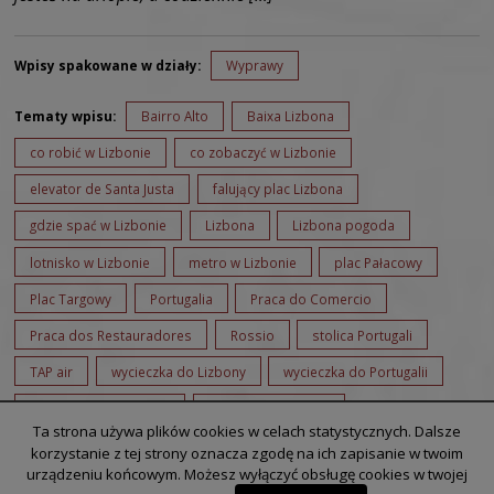
Wpisy spakowane w działy:
Wyprawy
Tematy wpisu:
Bairro Alto
Baixa Lizbona
co robić w Lizbonie
co zobaczyć w Lizbonie
elevator de Santa Justa
falujący plac Lizbona
gdzie spać w Lizbonie
Lizbona
Lizbona pogoda
lotnisko w Lizbonie
metro w Lizbonie
plac Pałacowy
Plac Targowy
Portugalia
Praca do Comercio
Praca dos Restauradores
Rossio
stolica Portugali
TAP air
wycieczka do Lizbony
wycieczka do Portugalii
z Bergamo do Lizbony
zwiedzanie Lizbony
Ta strona używa plików cookies w celach statystycznych. Dalsze
zwiedzanie Portugalii
korzystanie z tej strony oznacza zgodę na ich zapisanie w twoim
urządzeniu końcowym. Możesz wyłączyć obsługę cookies w twojej