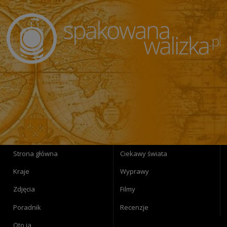
Strona główna
Ciekawy świata
Kraje
Wyprawy
Zdjęcia
Filmy
Poradnik
Recenzje
Oto ja