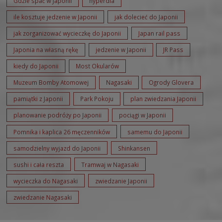
Gdzie spać w Japonii
hyperdia
ile kosztuje jedzenie w Japonii
jak dolecieć do Japonii
jak zorganizować wycieczkę do Japonii
Japan rail pass
Japonia na własną rękę
jedzenie w Japonii
JR Pass
kiedy do Japonii
Most Okularów
Muzeum Bomby Atomowej
Nagasaki
Ogrody Glovera
pamiątki z Japonii
Park Pokoju
plan zwiedzania Japonii
planowanie podróży po Japonii
pociągi w Japonii
Pomnika i kaplica 26 męczenników
samemu do Japonii
samodzielny wyjazd do Japonii
Shinkansen
sushi i cała reszta
Tramwaj w Nagasaki
wycieczka do Nagasaki
zwiedzanie Japonii
zwiedzanie Nagasaki