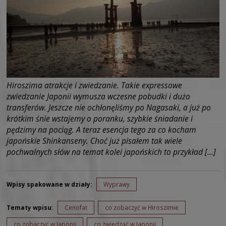
Hiroszima atrakcje i zwiedzanie. Takie expressowe
zwiedzanie Japonii wymusza wczesne pobudki i dużo
transferów. Jeszcze nie ochłonęliśmy po Nagasaki, a już po
krótkim śnie wstajemy o poranku, szybkie śniadanie i
pędzimy na pociąg. A teraz esencja tego za co kocham
japońskie Shinkanseny. Choć już pisałem tak wiele
pochwalnych słów na temat kolei japońskich to przykład […]
Wpisy spakowane w działy:
Wyprawy
Tematy wpisu:
Cenofat
co zobaczyć w Hiroszimie
co zobaczyć w Japonii
co zwiedzać w Japonii