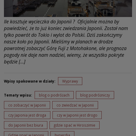
Ile kosztuje wycieczka do Japonii ? Oficjalnie można by
powiedzieć, że to już koniec zwiedzania Japonii. Został nam
tylko powrót do Tokio i wylot do Polski. Dziś zakończymy
nasze koło po Japonii. Mieliśmy w planach w drodze
powrotnej zobaczyć Górę Fuji z Motohakone, ale prognoza
pogody nie daje nam nadziei, wiemy, że wszystko pokryte
będzie […]
Wpisy spakowane w działy:
Wyprawy
Tematy wpisu:
blog o podróżach
blog podróżniczy
co zobaczyć w Japonii
co zwiedzać w Japonii
czy Japonia jest droga
czy w Japonii jest drogo
do Japonii bez biura
gdzie spać w Hiroszimie
Gdzie spać w Japonii
hyperdia