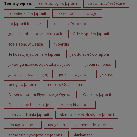
Tematy wpisu:
co zobaczyć w Japonii
co zobaczyć w Osace
co zwiedzać w Japonii
czy w Japonii jest drogo
do Japonii bez biura
dzielnica Dotonbori
gdzie jelonki chodzą po ulicach
Gdzie spać w Japonii
gdzie spać w Osace
hyperdia
ile kosztuje jedzenie w Japonii
jak dolecieć do Japonii
jak zorganizować wycieczkę do Japonii
Japan rail pass
Japonia na własną rękę
jedzenie w Japonii
JR Pass
kiedy do Japonii
metro w Osace plan
Obserwatorium Pływającego Ogrodu
Osaka w Japonii
Osaka zabytki i atrakcje.
pamiątki z Japonii
plan zwiedzania Japonii
planowanie podróży po Japonii
pociągi w Japonii
Ryogen-in
samemu do Japonii
samodzielny wyjazd do Japonii
Shinkansen