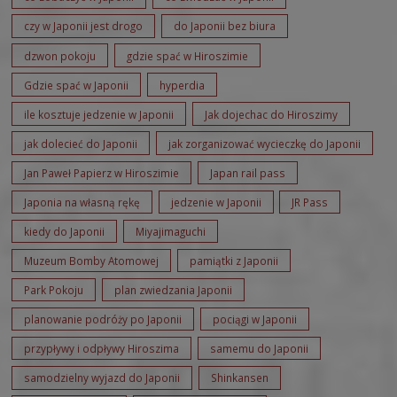
czy w Japonii jest drogo
do Japonii bez biura
dzwon pokoju
gdzie spać w Hiroszimie
Gdzie spać w Japonii
hyperdia
ile kosztuje jedzenie w Japonii
Jak dojechac do Hiroszimy
jak dolecieć do Japonii
jak zorganizować wycieczkę do Japonii
Jan Paweł Papierz w Hiroszimie
Japan rail pass
Japonia na własną rękę
jedzenie w Japonii
JR Pass
kiedy do Japonii
Miyajimaguchi
Muzeum Bomby Atomowej
pamiątki z Japonii
Park Pokoju
plan zwiedzania Japonii
planowanie podróży po Japonii
pociągi w Japonii
przypływy i odpływy Hiroszima
samemu do Japonii
samodzielny wyjazd do Japonii
Shinkansen