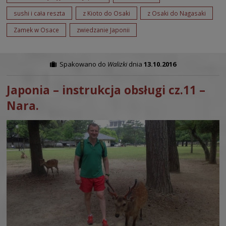
sushi i cała reszta
z Kioto do Osaki
z Osaki do Nagasaki
Zamek w Osace
zwiedzanie Japonii
Spakowano do
Walizki
dnia
13.10.2016
Japonia – instrukcja obsługi cz.11 –
Nara.