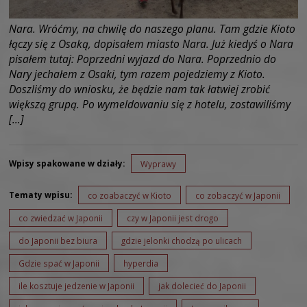
Nara. Wróćmy, na chwilę do naszego planu. Tam gdzie Kioto
łączy się z Osaką, dopisałem miasto Nara. Już kiedyś o Nara
pisałem tutaj: Poprzedni wyjazd do Nara. Poprzednio do
Nary jechałem z Osaki, tym razem pojedziemy z Kioto.
Doszliśmy do wniosku, że będzie nam tak łatwiej zrobić
większą grupą. Po wymeldowaniu się z hotelu, zostawiliśmy
[…]
Wpisy spakowane w działy:
Wyprawy
Tematy wpisu:
co zoabaczyć w Kioto
co zobaczyć w Japonii
co zwiedzać w Japonii
czy w Japonii jest drogo
do Japonii bez biura
gdzie jelonki chodzą po ulicach
Gdzie spać w Japonii
hyperdia
ile kosztuje jedzenie w Japonii
jak dolecieć do Japonii