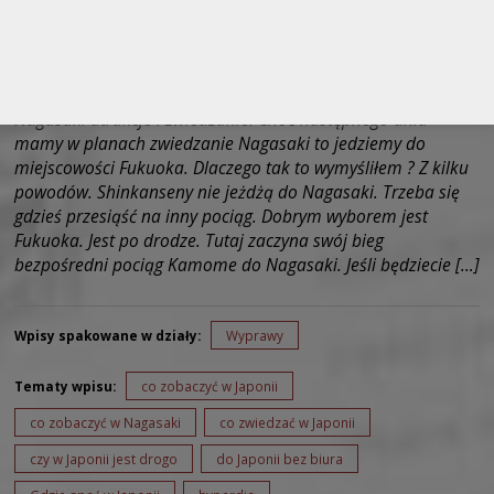
Nagasaki atrakcje i zwiedzanie. Choć następnego dnia
mamy w planach zwiedzanie Nagasaki to jedziemy do
miejscowości Fukuoka. Dlaczego tak to wymyśliłem ? Z kilku
powodów. Shinkanseny nie jeżdżą do Nagasaki. Trzeba się
gdzieś przesiąść na inny pociąg. Dobrym wyborem jest
Fukuoka. Jest po drodze. Tutaj zaczyna swój bieg
bezpośredni pociąg Kamome do Nagasaki. Jeśli będziecie […]
Wpisy spakowane w działy:
Wyprawy
Tematy wpisu:
co zobaczyć w Japonii
co zobaczyć w Nagasaki
co zwiedzać w Japonii
czy w Japonii jest drogo
do Japonii bez biura