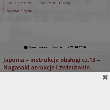
sushi i cała reszta
zwiedzanie Hiroszimy
zwiedzanie Japonii
Spakowano do
Walizki
dnia
20.10.2016
Japonia – instrukcja obsługi cz.13 –
Nagasaki atrakcje i zwiedzanie.