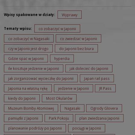
Wpisy spakowane w działy:
Wyprawy
Tematy wpisu:
co zobaczyć w Japonii
co zobaczyć w Nagasaki
co zwiedzać w Japonii
czy w Japonii jest drogo
do Japonii bez biura
Gdzie spać w Japonii
hyperdia
ile kosztuje jedzenie w Japonii
jak dolecieć do Japonii
jak zorganizować wycieczkę do Japonii
Japan rail pass
Japonia na własną rękę
jedzenie w Japonii
JR Pass
kiedy do Japonii
Most Okularów
Muzeum Bomby Atomowej
Nagasaki
Ogrody Glovera
pamiątki z Japonii
Park Pokoju
plan zwiedzania Japonii
planowanie podróży po Japonii
pociągi w Japonii