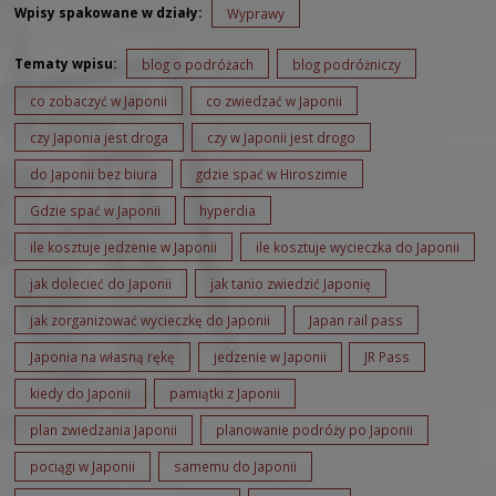
Wpisy spakowane w działy:
Wyprawy
Tematy wpisu:
blog o podróżach
blog podróżniczy
co zobaczyć w Japonii
co zwiedzać w Japonii
czy Japonia jest droga
czy w Japonii jest drogo
do Japonii bez biura
gdzie spać w Hiroszimie
Gdzie spać w Japonii
hyperdia
ile kosztuje jedzenie w Japonii
ile kosztuje wycieczka do Japonii
jak dolecieć do Japonii
jak tanio zwiedzić Japonię
jak zorganizować wycieczkę do Japonii
Japan rail pass
Japonia na własną rękę
jedzenie w Japonii
JR Pass
kiedy do Japonii
pamiątki z Japonii
plan zwiedzania Japonii
planowanie podróży po Japonii
pociągi w Japonii
samemu do Japonii