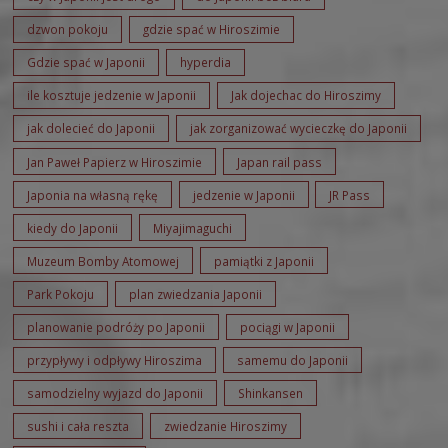
dzwon pokoju
gdzie spać w Hiroszimie
Gdzie spać w Japonii
hyperdia
ile kosztuje jedzenie w Japonii
Jak dojechac do Hiroszimy
jak dolecieć do Japonii
jak zorganizować wycieczkę do Japonii
Jan Paweł Papierz w Hiroszimie
Japan rail pass
Japonia na własną rękę
jedzenie w Japonii
JR Pass
kiedy do Japonii
Miyajimaguchi
Muzeum Bomby Atomowej
pamiątki z Japonii
Park Pokoju
plan zwiedzania Japonii
planowanie podróży po Japonii
pociągi w Japonii
przypływy i odpływy Hiroszima
samemu do Japonii
samodzielny wyjazd do Japonii
Shinkansen
sushi i cała reszta
zwiedzanie Hiroszimy