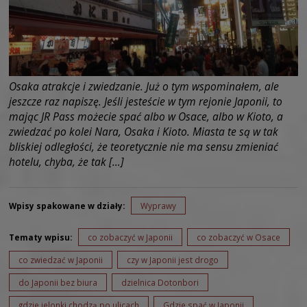
Osaka atrakcje i zwiedzanie. Już o tym wspominałem, ale
jeszcze raz napiszę. Jeśli jesteście w tym rejonie Japonii, to
mając JR Pass możecie spać albo w Osace, albo w Kioto, a
zwiedzać po kolei Nara, Osaka i Kioto. Miasta te są w tak
bliskiej odległości, że teoretycznie nie ma sensu zmieniać
hotelu, chyba, że tak […]
Wpisy spakowane w działy:
Wyprawy
Tematy wpisu:
co zobaczyć w Japonii
co zobaczyć w Osace
co zwiedzać w Japonii
czy w Japonii jest drogo
do Japonii bez biura
dzielnica Dotonbori
gdzie jelonki chodzą po ulicach
Gdzie spać w Japonii