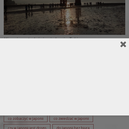
Hiroszima atrakcje i zwiedzanie. Takie expressowe
zwiedzanie Japonii wymusza wczesne pobudki i dużo
transferów. Jeszcze nie ochłonęliśmy po Nagasaki, a już po
krótkim śnie wstajemy o poranku, szybkie śniadanie i
pędzimy na pociąg. A teraz esencja tego za co kocham
japońskie Shinkanseny. Choć już pisałem tak wiele
pochwalnych słów na temat kolei japońskich to przykład […]
Wpisy spakowane w działy:
Wyprawy
Tematy wpisu:
Cenofat
co zobaczyć w Hiroszimie
co zobaczyć w Japonii
co zwiedzać w Japonii
czy w Japonii jest drogo
do Japonii bez biura