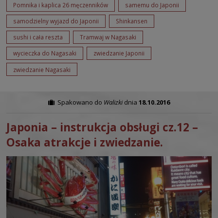
Pomnika i kaplica 26 męczenników
samemu do Japonii
samodzielny wyjazd do Japonii
Shinkansen
sushi i cała reszta
Tramwaj w Nagasaki
wycieczka do Nagasaki
zwiedzanie Japonii
zwiedzanie Nagasaki
Spakowano do
Walizki
dnia
18.10.2016
Japonia – instrukcja obsługi cz.12 –
Osaka atrakcje i zwiedzanie.