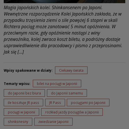
Magia japońskich kolei. Shinkansenem po Japoni.
Wewnętrzne rozporządzenie Kolei Japońskich zakłada, że w
przypadku trzęsienia ziemi o sile powyżej 6 stopni w skali
Richtera pociąg może zanotować 5 minut opóźnienia. W
przeciwnym razie, gdy opóźnienie nastąpi z winy
przewoźnika, kolej zwraca koszt biletu, a podróżny dostaje
usprawiedliwienie dla pracodawcy i pismo z przeprosinami.
Jak się […]
Wpisy spakowane w działy:
Ciekawy świata
Tematy wpisu:
bilet na pociągi w Japonii
do Japonii bez biura
do Japonii samemu
ile kosztuje JR pass
JR Pass
pociągami po Japonii
pociągi w Japonii
rozkład jazdy pociągów a Japonii
shinksnesny
zwiedzanie Japonii