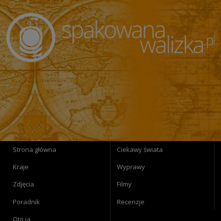
Strona główna
Ciekawy świata
Kraje
Wyprawy
Zdjęcia
Filmy
Poradnik
Recenzje
Oto ja