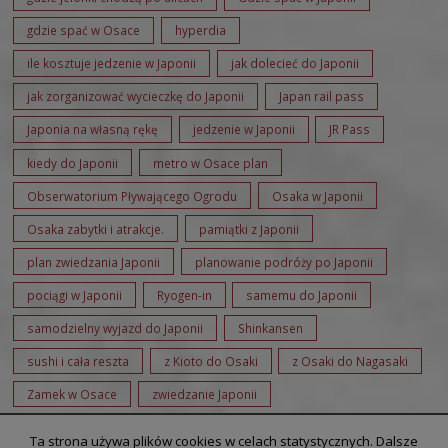
gdzie spać w Osace
hyperdia
ile kosztuje jedzenie w Japonii
jak dolecieć do Japonii
jak zorganizować wycieczkę do Japonii
Japan rail pass
Japonia na własną rękę
jedzenie w Japonii
JR Pass
kiedy do Japonii
metro w Osace plan
Obserwatorium Pływającego Ogrodu
Osaka w Japonii
Osaka zabytki i atrakcje.
pamiątki z Japonii
plan zwiedzania Japonii
planowanie podróży po Japonii
pociągi w Japonii
Ryogen-in
samemu do Japonii
samodzielny wyjazd do Japonii
Shinkansen
sushi i cała reszta
z Kioto do Osaki
z Osaki do Nagasaki
Zamek w Osace
zwiedzanie Japonii
Ta strona używa plików cookies w celach statystycznych. Dalsze