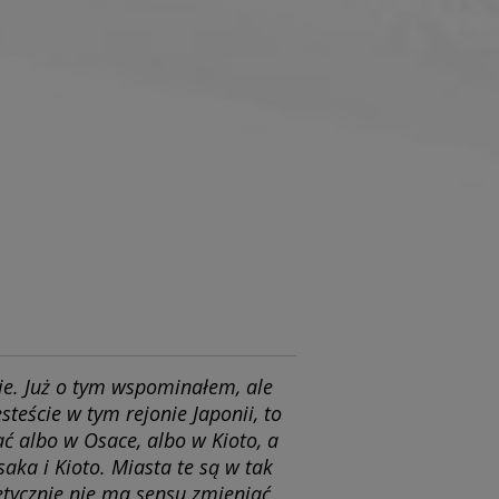
ie. Już o tym wspominałem, ale
esteście w tym rejonie Japonii, to
ć albo w Osace, albo w Kioto, a
aka i Kioto. Miasta te są w tak
oretycznie nie ma sensu zmieniać