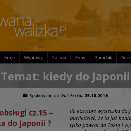
Kraje
Wyprawy
Zdjęcia
Filmy
Poradnik
Rece
Temat: kiedy do Japonii
Spakowano do
Walizki
dnia
25.10.2016
obsługi cz.15 –
Ile kosztuje wycieczka do 
powiedzieć, że to już koni
a do Japonii ?
tylko powrót do Tokio i wy