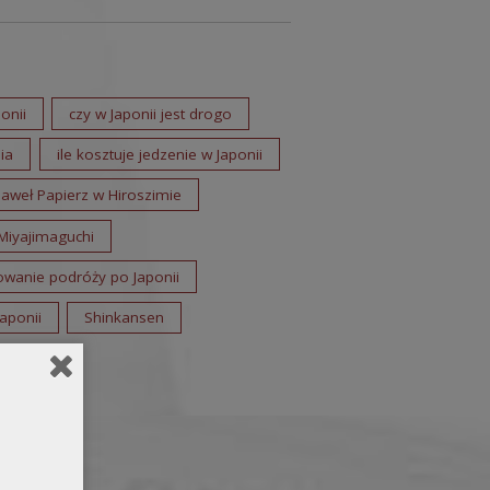
onii
czy w Japonii jest drogo
ia
ile kosztuje jedzenie w Japonii
Paweł Papierz w Hiroszimie
Miyajimaguchi
owanie podróży po Japonii
aponii
Shinkansen