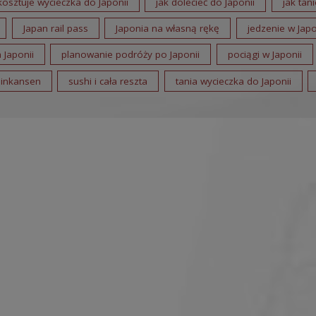
 kosztuje wycieczka do Japonii
jak dolecieć do Japonii
jak tan
Japan rail pass
Japonia na własną rękę
jedzenie w Japo
 Japonii
planowanie podróży po Japonii
pociągi w Japonii
inkansen
sushi i cała reszta
tania wycieczka do Japonii