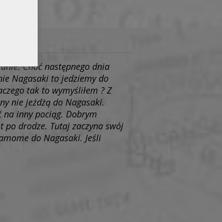
zanie. Choć następnego dnia
ie Nagasaki to jedziemy do
aczego tak to wymyśliłem ? Z
ny nie jeżdżą do Nagasaki.
ść na inny pociąg. Dobrym
t po drodze. Tutaj zaczyna swój
Kamome do Nagasaki. Jeśli