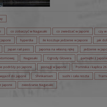
wy
i
co zobaczyć w Nagasaki
co zwiedzać w Japonii
czy w
Japonii
hyperdia
ile kosztuje jedzenie w Japonii
jak do
Japan rail pass
Japonia na własną rękę
jedzenie w Japo
Atomowej
Nagasaki
Ogrody Glovera
pamiątki z Japoni
e podróży po Japonii
pociągi w Japonii
Pomnika i kaplica 2
wyjazd do Japonii
Shinkansen
sushi i cała reszta
Tram
 Japonii
zwiedzanie Nagasaki