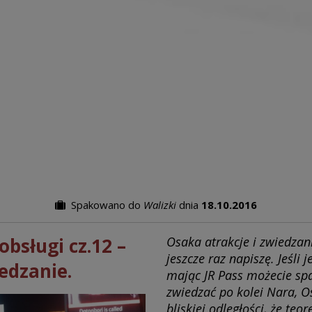
Spakowano do
Walizki
dnia
18.10.2016
obsługi cz.12 –
Osaka atrakcje i zwiedzan
jeszcze raz napiszę. Jeśli j
edzanie.
mając JR Pass możecie spa
zwiedzać po kolei Nara, Os
bliskiej odległości, że te