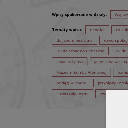
Wpisy spakowane w działy:
Wypra
Tematy wpisu:
Cenofat
co zob
do Japonii bez biura
dzwon pokoj
Jak dojechac do Hiroszimy
jak dol
Japan rail pass
Japonia na własną
Muzeum Bomby Atomowej
pamią
pociągi w Japonii
przypływy i odp
sushi i cała reszta
zwiedzanie Hir