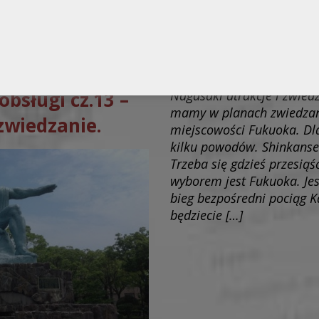
Spakowano do
Walizki
dnia
20.10.2016
obsługi cz.13 –
Nagasaki atrakcje i zwied
mamy w planach zwiedzan
zwiedzanie.
miejscowości Fukuoka. Dl
kilku powodów. Shinkanse
Trzeba się gdzieś przesią
wyborem jest Fukuoka. Jes
bieg bezpośredni pociąg 
będziecie […]