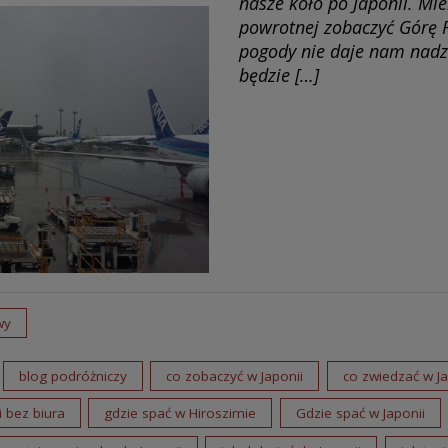
nasze koło po Japonii. Mi
powrotnej zobaczyć Górę 
pogody nie daje nam nadzi
będzie […]
wy
blog podróżniczy
co zobaczyć w Japonii
co zwiedzać w Ja
i bez biura
gdzie spać w Hiroszimie
Gdzie spać w Japonii