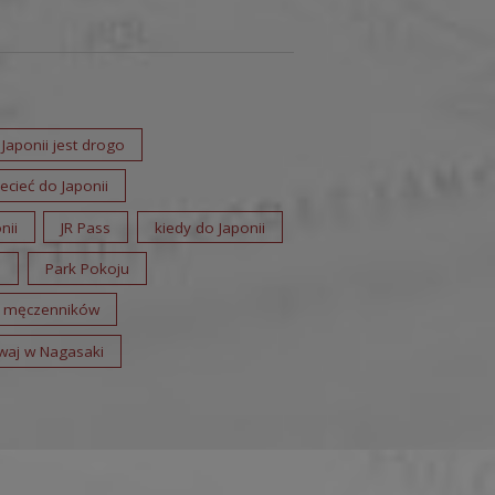
 Japonii jest drogo
lecieć do Japonii
nii
JR Pass
kiedy do Japonii
i
Park Pokoju
6 męczenników
waj w Nagasaki