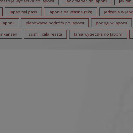
 kosztuje wycieczka do Japonii
jak dolecieć do Japonii
jak tan
Japan rail pass
Japonia na własną rękę
jedzenie w Japo
 Japonii
planowanie podróży po Japonii
pociągi w Japonii
inkansen
sushi i cała reszta
tania wycieczka do Japonii