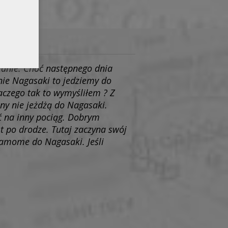
zanie. Choć następnego dnia
ie Nagasaki to jedziemy do
aczego tak to wymyśliłem ? Z
ny nie jeżdżą do Nagasaki.
ść na inny pociąg. Dobrym
t po drodze. Tutaj zaczyna swój
Kamome do Nagasaki. Jeśli